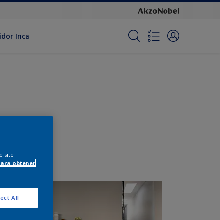
idor Inca
e site
para obtener
ect All