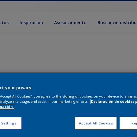
ctos
Inspiración
Asesoramiento
Buscar un distribu
ct your privacy.
 “Accept All Cookies”, you agree to the storing of cookies on your device to enhanc
analyze site usage, and assist in our marketing efforts.
Declaración de cookies 
mación.
 Settings
Accept All Cookies
Rej