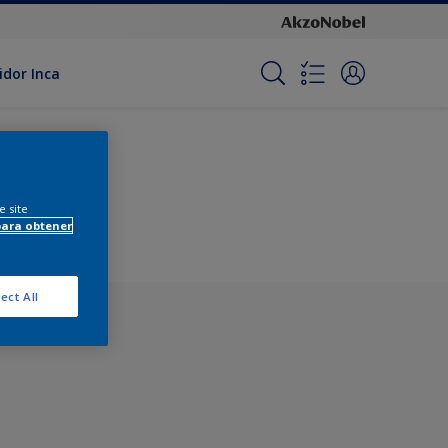
idor Inca
lista
e site
para obtener
ect All