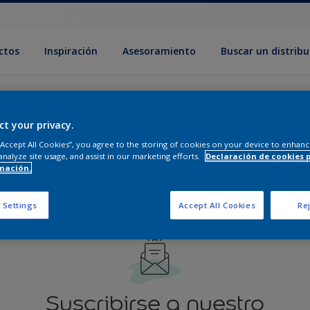
ctos
Inspiración
Asesoramiento
Buscar un distribu
de favoritos
Continuar mi 
ct your privacy.
 “Accept All Cookies”, you agree to the storing of cookies on your device to enhanc
analyze site usage, and assist in our marketing efforts.
Declaración de cookies 
rtículos en tu lista de compras
mación.
 Settings
Accept All Cookies
Rej
Suscribirse a nuestro