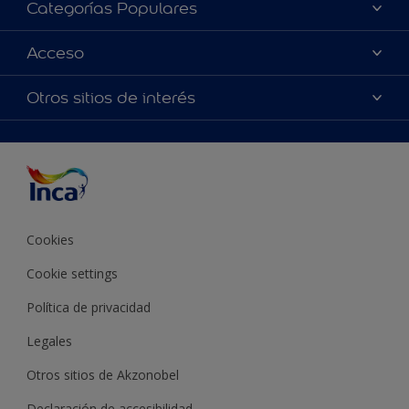
Categorías Populares
Contactanos
Colores
Acceso
Encontrá un distribuidor Inca
Productos
Mapa del sitio
Accesibilidad
Otros sitios de interés
Inspiración
Términos y Condiciones de Venta
Precisión del color
Asesoramiento
Línea Industrial
Color del año Inca
Cookies
Cookie settings
Política de privacidad
Legales
Otros sitios de Akzonobel
Declaración de accesibilidad