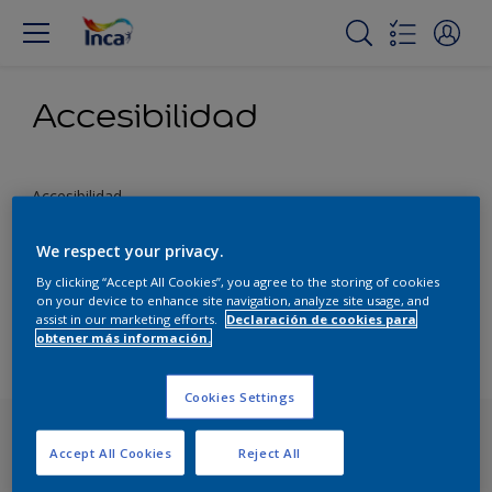
Accesibilidad
Accesibilidad
We respect your privacy.
Nuestro objetivo es hacer que el acceso a nuestros
By clicking “Accept All Cookies”, you agree to the storing of cookies
contenidos y productos sea lo más fácil posible para todos
on your device to enhance site navigation, analyze site usage, and
nuestros visitantes. Tratamos de cumplir con las pautas de
assist in our marketing efforts.
Declaración de cookies para
accesibilidad al contenido y ofrecer contenidos alternativos,
obtener más información.
en caso necesario.
Cookies Settings
Accept All Cookies
Reject All