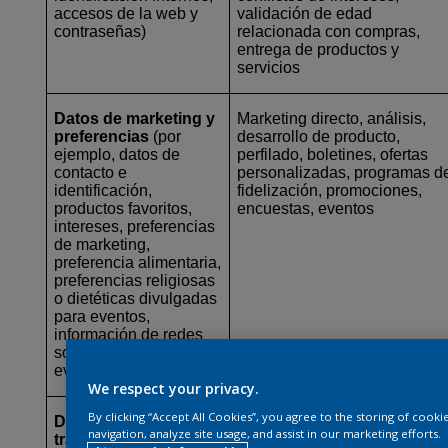
accesos de la web y
validación de edad
contraseñas)
relacionada con compras,
entrega de productos y
servicios
Datos de marketing y
Marketing directo, análisis,
preferencias
(por
desarrollo de producto,
ejemplo, datos de
perfilado, boletines, ofertas
contacto e
personalizadas, programas d
identificación,
fidelización, promociones,
productos favoritos,
encuestas, eventos
intereses, preferencias
de marketing,
preferencia alimentaria,
preferencias religiosas
o dietéticas divulgadas
para eventos,
información de redes
sociales, asistencia a
eventos)
We respect your privacy.
By clicking “Accept All Cookies”, you agree to the storing of cook
Datos financieros y
Gestión de contratos, gestión
navigation, analyze site usage, and assist in our marketing efforts.
transaccionales
(por
de reclamaciones,