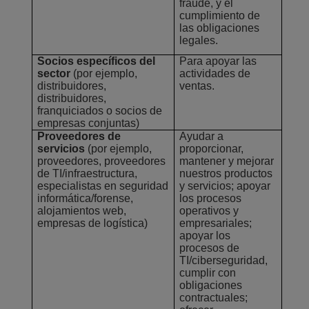
fraude, y el
cumplimiento de
las obligaciones
legales.
Socios específicos del
Para apoyar las
sector
(por ejemplo,
actividades de
distribuidores,
ventas.
distribuidores,
franquiciados o socios de
empresas conjuntas)
Proveedores de
Ayudar a
servicios
(por ejemplo,
proporcionar,
proveedores, proveedores
mantener y mejorar
de TI/infraestructura,
nuestros productos
especialistas en seguridad
y servicios; apoyar
informática/forense,
los procesos
alojamientos web,
operativos y
empresas de logística)
empresariales;
apoyar los
procesos de
TI/ciberseguridad,
cumplir con
obligaciones
contractuales;