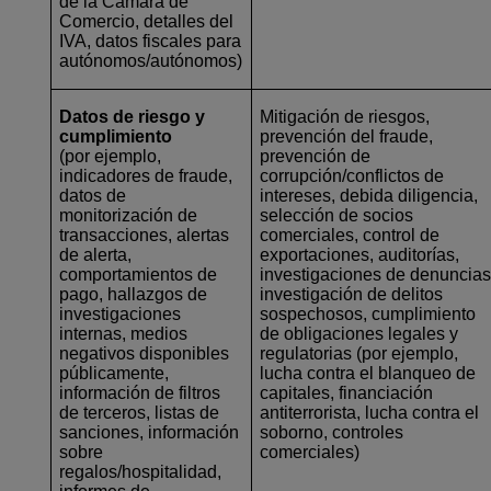
de la Cámara de
Comercio, detalles del
IVA, datos fiscales para
autónomos/autónomos)
Datos de riesgo y
Mitigación de riesgos,
cumplimiento
prevención del fraude,
(por ejemplo,
prevención de
indicadores de fraude,
corrupción/conflictos de
datos de
intereses, debida diligencia,
monitorización de
selección de socios
transacciones, alertas
comerciales, control de
de alerta,
exportaciones, auditorías,
comportamientos de
investigaciones de denuncias
pago, hallazgos de
investigación de delitos
investigaciones
sospechosos, cumplimiento
internas, medios
de obligaciones legales y
negativos disponibles
regulatorias (por ejemplo,
públicamente,
lucha contra el blanqueo de
información de filtros
capitales, financiación
de terceros, listas de
antiterrorista, lucha contra el
sanciones, información
soborno, controles
sobre
comerciales)
regalos/hospitalidad,