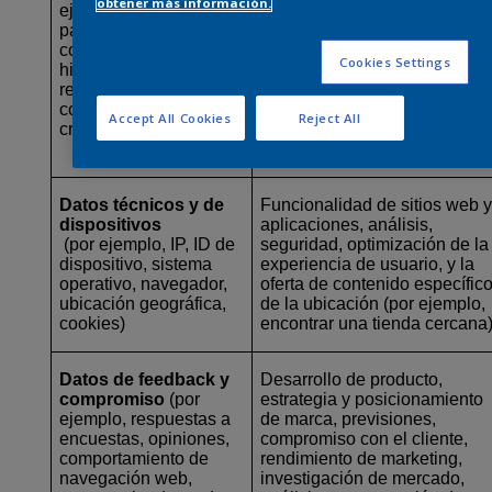
obtener más información.
ejemplo, detalles de
procesamiento de pagos,
pago, órdenes de
comprobaciones de
compra, contratos,
solvencia, gestión de
Cookies Settings
historial de compras,
garantías, reembolsos, cobro
reembolsos,
de deudas, prevención y
comprobaciones de
detección de fraudes,
Accept All Cookies
Reject All
crédito)
cumplimiento de obligacione
fiscales y contables
Datos técnicos y de
Funcionalidad de sitios web 
dispositivos
aplicaciones, análisis,
(por ejemplo, IP, ID de
seguridad, optimización de la
dispositivo, sistema
experiencia de usuario, y la
operativo, navegador,
oferta de contenido específic
ubicación geográfica,
de la ubicación (por ejemplo,
cookies)
encontrar una tienda cercana
Datos de feedback y
Desarrollo de producto,
compromiso
(por
estrategia y posicionamiento
ejemplo, respuestas a
de marca, previsiones,
encuestas, opiniones,
compromiso con el cliente,
comportamiento de
rendimiento de marketing,
navegación web,
investigación de mercado,