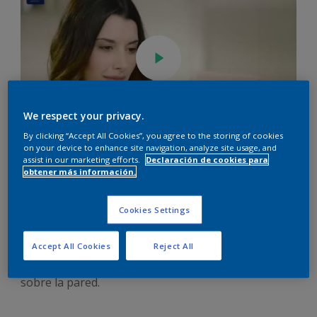
We respect your privacy.
By clicking “Accept All Cookies”, you agree to the storing of cookies
on your device to enhance site navigation, analyze site usage, and
Nuevo Inca Visualizer
assist in our marketing efforts.
Declaración de cookies para
obtener más información.
Cookies Settings
Queremos que elijas el color que más te guste por
eso con Inca Visualizer podés priobar los colores de
Accept All Cookies
Reject All
una forma divertida y sencilla, Descargando la App
gratuita y simulando los colores directamente
sobre la pared.