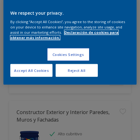
We respect your privacy.
Incalex Toque Sublime Design Mate
By clicking “Accept All Cookies”, you agree to the storing of cookies
on your device to enhance site navigation, analyze site usage, and
Excelente terminación
assist in our marketing efforts.
Declaración de cookies para
Alto cubritivo
obtener más información.
Lavable
Cookies Settings
Sólo disponible en tienda
Accept All Cookies
Reject All
Constructor Exterior y Interior Paredes,
Muros y Fachadas
Alto cubritivo