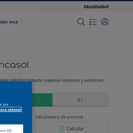
idor Inca
Incasol
arniz sintético brillante maderas interiores y exteriores
amaño
1 L
4 L
e site
para obtener
antidad
Calculadora de pintura
Calcular
ect All