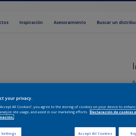
ctos
Inspiración
Asesoramiento
Buscar un distribu
B
T
ct your privacy.
 “Accept All Cookies”, you agree to the storing of cookies on your device to enhanc
analyze site usage, and assist in our marketing efforts.
Declaración de cookies 
mación.
C
 Settings
Accept All Cookies
Rej