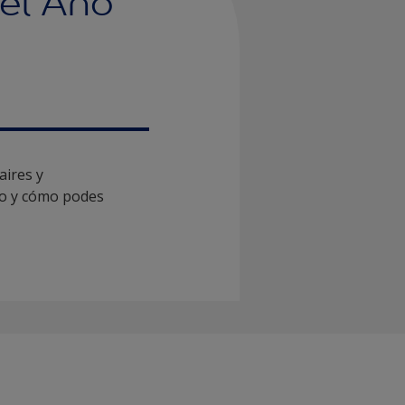
del Año
aires y
ño y cómo podes