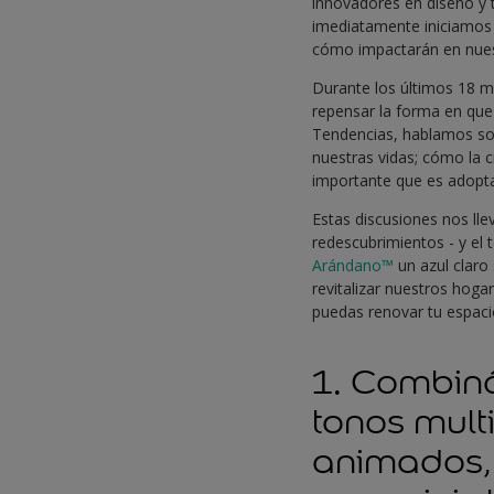
innovadores en diseño y 
imediatamente iniciamos 
cómo impactarán en nues
Durante los últimos 18 
repensar la forma en que
Tendencias, hablamos sob
nuestras vidas; cómo la c
importante que es adopta
Estas discusiones nos lle
redescubrimientos - y el
Arándano™
un azul claro 
revitalizar nuestros hoga
puedas renovar tu espac
1. Combiná
tonos mult
animados, 