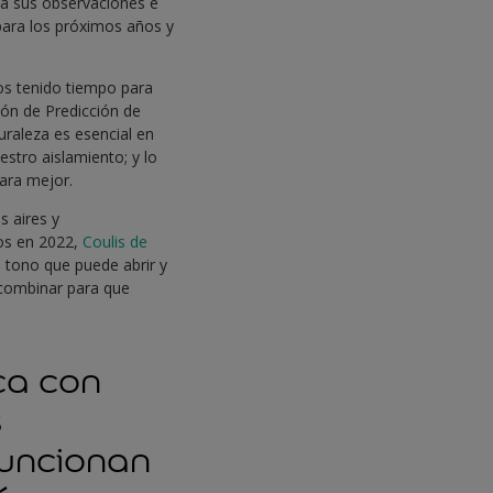
ta sus observaciones e
para los próximos años y
os tenido tiempo para
ión de Predicción de
raleza es esencial en
estro aislamiento; y lo
ara mejor.
s aires y
ios en 2022,
Coulis de
n tono que puede abrir y
e combinar para que
ca con
s
funcionan