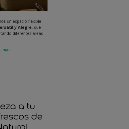
os un espacio flexible
ersátil y Alegre
, que
tando diferentes áreas
ic aquí
.
leza a tu
frescos de
Natural