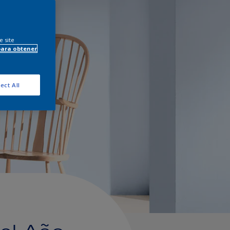
e site
para obtener
ect All