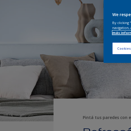
We respe
By clicking
navigation, 
más infor
Cookies
Pintá tus paredes con e