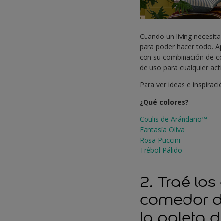
Cuando un living necesit
para poder hacer todo. 
con su combinación de co
de uso para cualquier act
Para ver ideas e inspirac
¿Qué colores?
Coulis de Arándano™
Fantasía Oliva
Rosa Puccini
Trébol Pálido
2. Traé los
comedor di
la paleta 