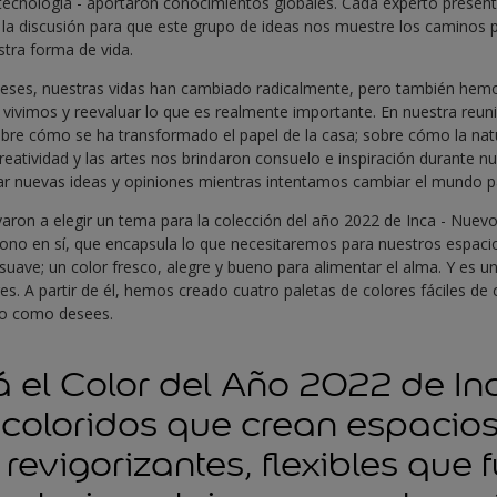
tecnología - aportaron conocimientos globales. Cada experto presen
la discusión para que este grupo de ideas nos muestre los caminos 
tra forma de vida.
meses, nuestras vidas han cambiado radicalmente, pero también hem
 vivimos y reevaluar lo que es realmente importante. En nuestra reun
re cómo se ha transformado el papel de la casa; sobre cómo la natu
reatividad y las artes nos brindaron consuelo e inspiración durante nu
r nuevas ideas y opiniones mientras intentamos cambiar el mundo p
varon a elegir un tema para la colección del año 2022 de Inca - Nuevo
 tono en sí, que encapsula lo que necesitaremos para nuestros espac
suave; un color fresco, alegre y bueno para alimentar el alma. Y es u
res. A partir de él, hemos creado cuatro paletas de colores fáciles d
io como desees.
 el Color del Año 2022 de In
icoloridos que crean espacio
revigorizantes, flexibles que 