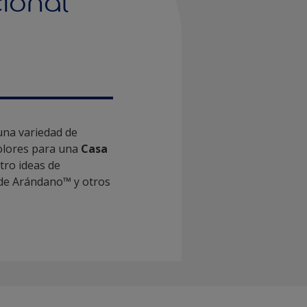
ional
una variedad de
 colores para una
Casa
tro ideas de
s de Arándano™ y otros