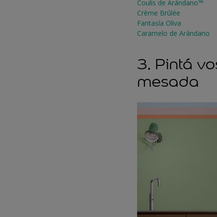
Coulis de Arándano™
Crème Brûlée
Fantasía Oliva
Caramelo de Arándano
3. Pintá v
mesada