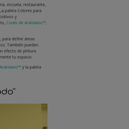
na, escuela, restaurante,
 La paleta Colores para
ositivos y
Año,
Coulis de Arándano™
,
 para definir áreas
rados. También pueden
n efecto de pintura
amente tu espacio.
e Arándano™
y la paleta
odo"