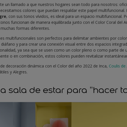
te un llamado a que nuestros hogares sean todo para nosotros: ofici
 necesitamos colores que puedan respaldar este papel multifuncional.
egre
, con sus tonos vívidos, es ideal para un espacio multifuncional. P
onos funcionan de manera equilibrada junto con el Color Coral del 
 muchas formas diferentes.
s multifuncionales son perfectos para delimitar ambientes por color,
o diáfano y para crear una conexión visual entre dos espacios integ
onalidad, ya sea que se usen como un color pleno o como parte de u
mente o en combinación, estos colores pueden revitalizar instantáne
 de decoración dinámica con el Color del año 2022 de Inca,
Coulis d
iles y Alegres.
na sala de estar para "hacer t