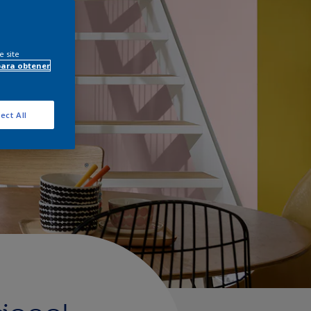
e site
para obtener
ect All