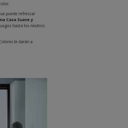
color.
 que puede refrescar
na Casa Suave y
musgos hasta los neutros
Colores le darán a