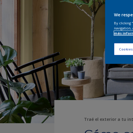
We respe
By clicking
navigation, 
más infor
Cookies
Traé el exterior a tu i