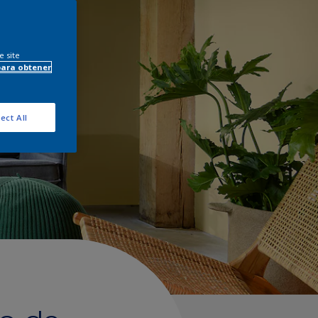
e site
para obtener
ect All