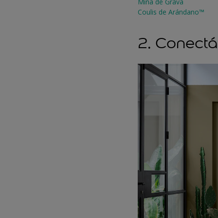
Mina de Grava
Coulis de Arándano™
2. Conectá