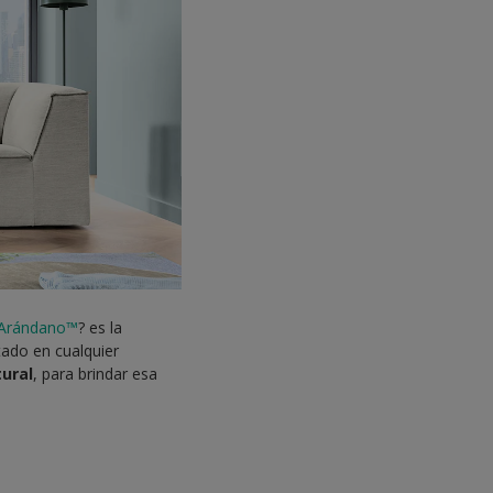
 Arándano™
? es la
tado en cualquier
ural
, para brindar esa