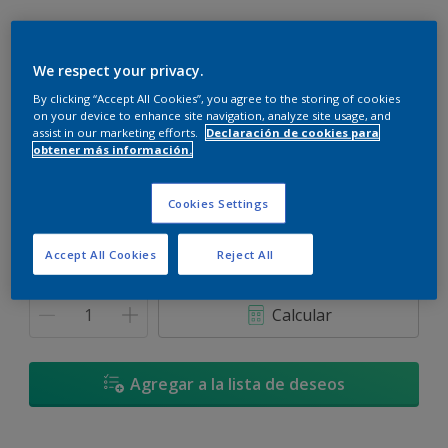
We respect your privacy.
By clicking “Accept All Cookies”, you agree to the storing of cookies
Mar Cósmico
on your device to enhance site navigation, analyze site usage, and
Cambiar de color
assist in our marketing efforts.
Declaración de cookies para
obtener más información.
Tamaño
Cookies Settings
900 ML
3,6 L
Accept All Cookies
Reject All
Cantidad
Calculadora de pintura
Calcular
Agregar a la lista de deseos