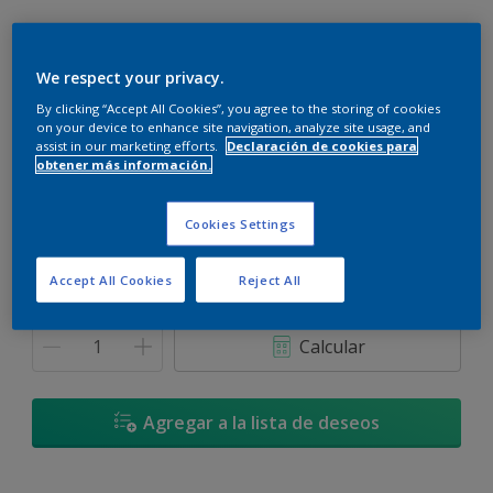
We respect your privacy.
By clicking “Accept All Cookies”, you agree to the storing of cookies
Lila Suave
on your device to enhance site navigation, analyze site usage, and
Cambiar de color
assist in our marketing efforts.
Declaración de cookies para
obtener más información.
Tamaño
Cookies Settings
900 ML
3,6 L
Accept All Cookies
Reject All
Cantidad
Calculadora de pintura
Calcular
Agregar a la lista de deseos