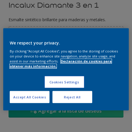
Incalux Diamante 3 en 1
Esmalte sintético brillante para maderas y metales.
Seleccionar un color
We respect your privacy.
By clicking “Accept All Cookies”, you agree to the storing of cookies
on your device to enhance site navigation, analyze site usage, and
assist in our marketing efforts.
Declaración de cookies para
250 ML
obtener más información.
250 ML
Cantidad
Calculadora de pintura
Cookies Settings
900 ML
Calcular
1 L
Accept All Cookies
Reject All
3,6 L
Agregar a la lista de deseos
4 L
20 L