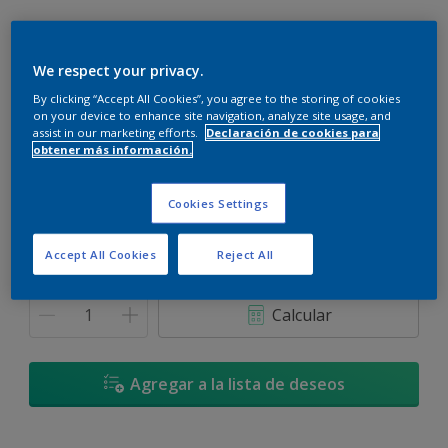
We respect your privacy.
By clicking “Accept All Cookies”, you agree to the storing of cookies
Pino Inglés - 90YY 19/075
on your device to enhance site navigation, analyze site usage, and
Cambiar de color
assist in our marketing efforts.
Declaración de cookies para
obtener más información.
Tamaño
Cookies Settings
900 ML
3,6 L
Accept All Cookies
Reject All
Cantidad
Calculadora de pintura
Calcular
Agregar a la lista de deseos