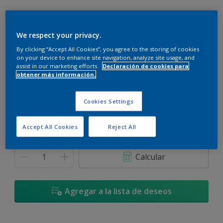
We respect your privacy.
By clicking “Accept All Cookies”, you agree to the storing of cookies
Jardin Tropical - 90GY 08/187
on your device to enhance site navigation, analyze site usage, and
Cambiar de color
assist in our marketing efforts.
Declaración de cookies para
obtener más información.
Tamaño
Cookies Settings
900 ML
3,6 L
Accept All Cookies
Reject All
Cantidad
Calculadora de pintura
Calcular
Agregar a la lista de deseos