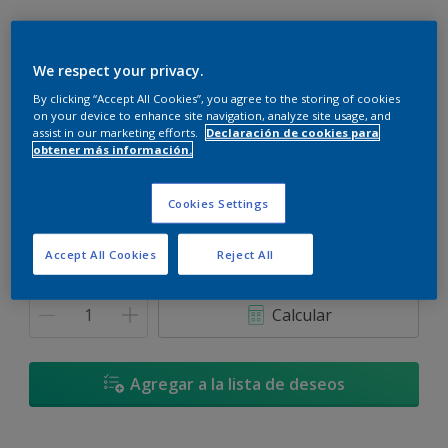
We respect your privacy.
By clicking “Accept All Cookies”, you agree to the storing of cookies
Azul Danubio - 90BG 56/125
on your device to enhance site navigation, analyze site usage, and
Cambiar de color
assist in our marketing efforts.
Declaración de cookies para
obtener más información.
Tamaño
Cookies Settings
900 ML
3,6 L
Accept All Cookies
Reject All
Cantidad
Calculadora de pintura
Calcular
Agregar a la lista de deseos