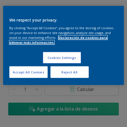
We respect your privacy.
By clicking “Accept All Cookies”, you agree to the storing of cookies
Orilla del Lago Azul - 90BG 31/124
on your device to enhance site navigation, analyze site usage, and
Cambiar de color
assist in our marketing efforts.
Declaración de cookies para
obtener más información.
Tamaño
Cookies Settings
900 ML
3,6 L
Accept All Cookies
Reject All
Cantidad
Calculadora de pintura
Calcular
Agregar a la lista de deseos