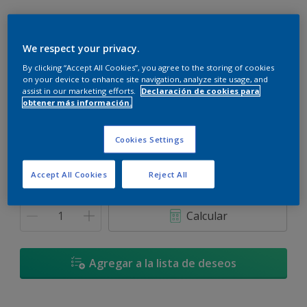
We respect your privacy.
By clicking “Accept All Cookies”, you agree to the storing of cookies
Gris Nórdico - 90BG 16/060
on your device to enhance site navigation, analyze site usage, and
Cambiar de color
assist in our marketing efforts.
Declaración de cookies para
obtener más información.
Tamaño
Cookies Settings
900 ML
3,6 L
Accept All Cookies
Reject All
Cantidad
Calculadora de pintura
Calcular
Agregar a la lista de deseos