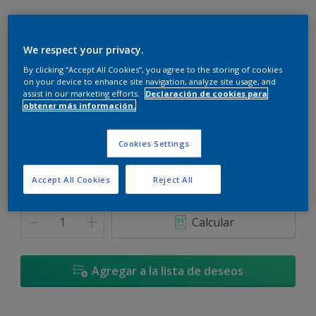
We respect your privacy.
By clicking “Accept All Cookies”, you agree to the storing of cookies
Rosa Menta - 70RR 67/092
on your device to enhance site navigation, analyze site usage, and
Cambiar de color
assist in our marketing efforts.
Declaración de cookies para
obtener más información.
Tamaño
Cookies Settings
900 ML
3,6 L
Accept All Cookies
Reject All
Cantidad
Calculadora de pintura
Calcular
Agregar a la lista de deseos