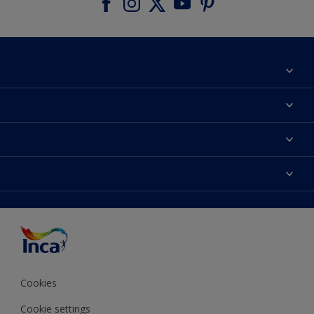
Acerca de Inca
Contactanos
Colores
Encontrá un distribuidor Inca
Productos
Mapa del sitio
Accesibilidad
Inspiración
Términos y Condiciones de Venta
Precisión del color
Asesoramiento
Línea Industrial
Color del año Inca
Cookies
Cookie settings