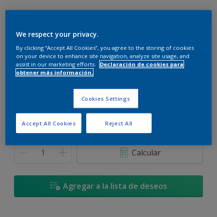
We respect your privacy.
By clicking “Accept All Cookies”, you agree to the storing of cookies
Cielo Tempestuoso - 50GG 15/099
on your device to enhance site navigation, analyze site usage, and
Cambiar de color
assist in our marketing efforts.
Declaración de cookies para
obtener más información.
Tamaño
Cookies Settings
900 ML
3,6 L
Accept All Cookies
Reject All
Cantidad
Calculadora de pintura
Calcular
Agregar a la lista de deseos