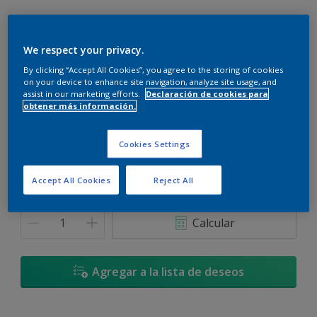
We respect your privacy.
By clicking “Accept All Cookies”, you agree to the storing of cookies
Gris Maravilloso - 50BG 14/036
on your device to enhance site navigation, analyze site usage, and
Cambiar de color
assist in our marketing efforts.
Declaración de cookies para
obtener más información.
Tamaño
Cookies Settings
900 ML
3,6 L
Accept All Cookies
Reject All
Cantidad
Calculadora de pintura
Calcular
Agregar a la lista de deseos