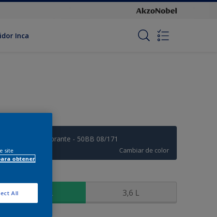
idor Inca
Azul Marino Vibrante - 50BB 08/171
Cambiar de color
e site
para obtener
amaño
900 ML
3,6 L
ect All