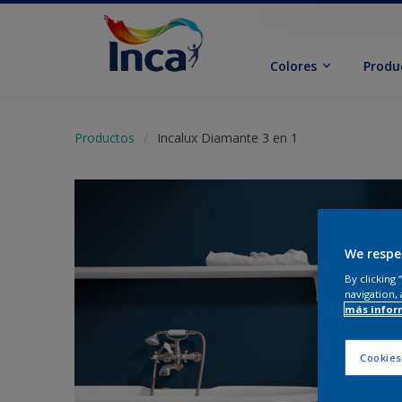
Colores
Produ
Productos
Incalux Diamante 3 en 1
We respe
By clicking
navigation, 
más infor
Cookies