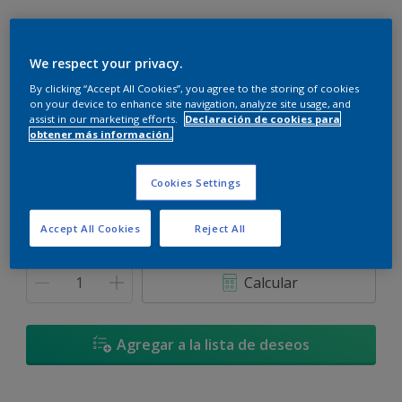
We respect your privacy.
By clicking “Accept All Cookies”, you agree to the storing of cookies
Onda Ambar - 10YY 57/377
on your device to enhance site navigation, analyze site usage, and
Cambiar de color
assist in our marketing efforts.
Declaración de cookies para
obtener más información.
Tamaño
Cookies Settings
900 ML
3,6 L
Accept All Cookies
Reject All
Cantidad
Calculadora de pintura
Calcular
Agregar a la lista de deseos