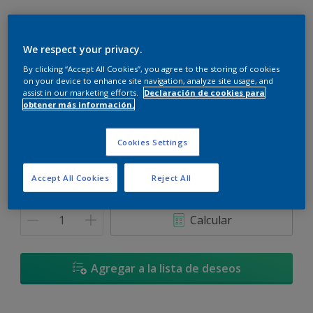
We respect your privacy.
By clicking “Accept All Cookies”, you agree to the storing of cookies
Danubio - 09BB 51/218
on your device to enhance site navigation, analyze site usage, and
Cambiar de color
assist in our marketing efforts.
Declaración de cookies para
obtener más información.
Tamaño
Cookies Settings
900 ML
3,6 L
Accept All Cookies
Reject All
Cantidad
Calculadora de pintura
Calcular
Agregar a la lista de deseos