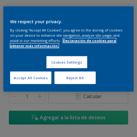
We respect your privacy.
By clicking “Accept All Cookies”, you agree to the storing of cookies
Oriental Increíble * - 04YR 11/537
on your device to enhance site navigation, analyze site usage, and
Cambiar de color
assist in our marketing efforts.
Declaración de cookies para
obtener más información.
Tamaño
Cookies Settings
900 ML
3,6 L
Accept All Cookies
Reject All
Cantidad
Calculadora de pintura
Calcular
Agregar a la lista de deseos