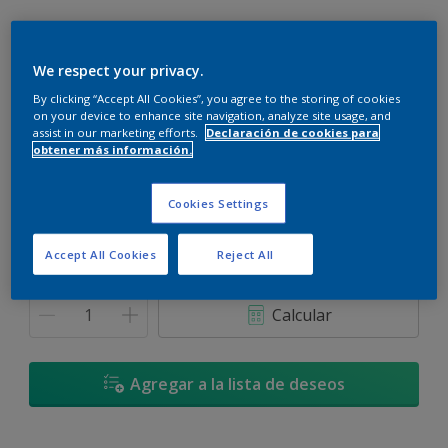
We respect your privacy.
By clicking “Accept All Cookies”, you agree to the storing of cookies
Gris Urbano - 00NN 20/000
on your device to enhance site navigation, analyze site usage, and
Cambiar de color
assist in our marketing efforts.
Declaración de cookies para
obtener más información.
Tamaño
Cookies Settings
900 ML
3,6 L
Accept All Cookies
Reject All
Cantidad
Calculadora de pintura
Calcular
Agregar a la lista de deseos