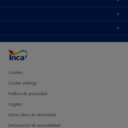
Contactanos
Colores
Encontrá un distribuidor Inca
Productos
Mapa del sitio
Accesibilidad
Inspiración
Términos y Condiciones de Venta
Precisión del color
Asesoramiento
Línea Industrial
Color del año Inca
Cookies
Cookie settings
Política de privacidad
Legales
Otros sitios de Akzonobel
Declaración de accesibilidad