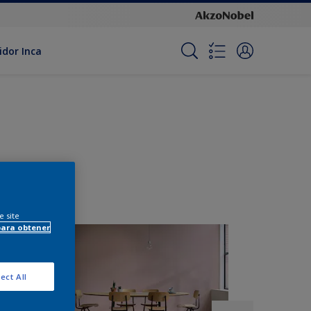
idor Inca
e site
para obtener
ect All