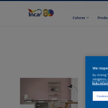
Colores
Produ
We respe
By clicking
navigation, 
más infor
Cookies