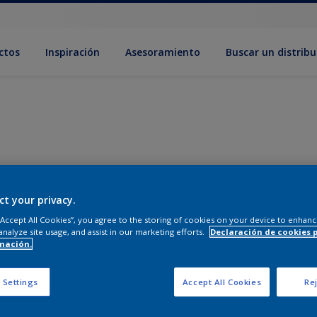
ctos
Inspiración
Asesoramiento
Buscar un distribu
ct your privacy.
 “Accept All Cookies”, you agree to the storing of cookies on your device to enhanc
analyze site usage, and assist in our marketing efforts.
Declaración de cookies 
mación.
 Settings
Accept All Cookies
Rej