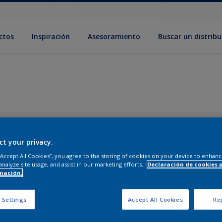
ctos
Inspiración
Asesoramiento
Buscar un distribu
ct your privacy.
 “Accept All Cookies”, you agree to the storing of cookies on your device to enhanc
analyze site usage, and assist in our marketing efforts.
Declaración de cookies 
mación.
 Settings
Accept All Cookies
Rej