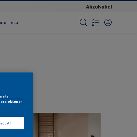
idor Inca
e site
para obtener
ect All