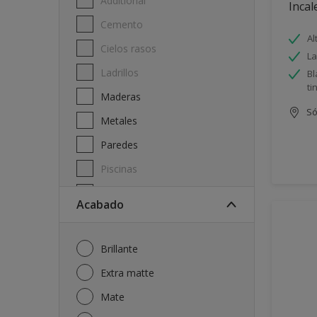
Additional
Incal
Cemento
Al
Cielos rasos
La
Ladrillos
Bl
ti
Maderas
Só
Metales
Paredes
Piscinas
Techos
Acabado
Brillante
Extra matte
Mate