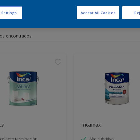
 Settings
Accept All Cookies
Rej
entra los productos para tu 
os encontrados
ca
Incamax
celente terminación
Alto cubritivo