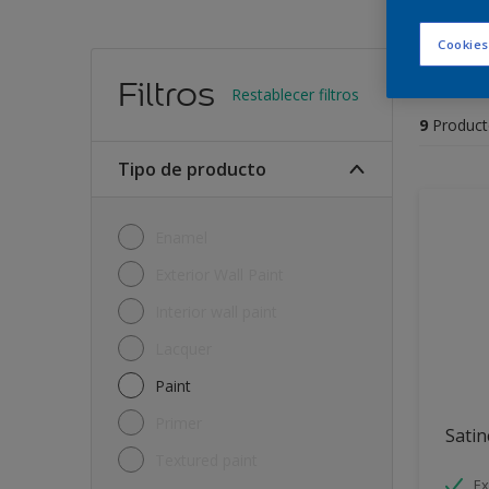
Cookies
Encu
Filtros
Restablecer filtros
9
Product
Tipo de producto
Enamel
Exterior Wall Paint
Interior wall paint
Lacquer
Paint
Primer
Satin
Textured paint
Ex