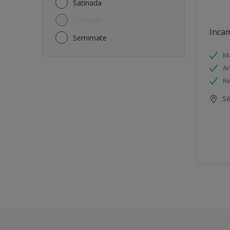
Satinada
Satinado
Incam
Semimate
Má
An
Re
Só