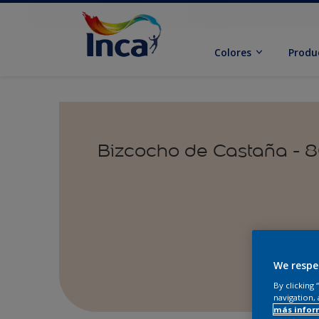
Colores
Produ
Bizcocho de Castaña -
We respe
By clicking
navigation, 
más infor