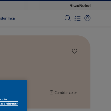
idor Inca
Cambiar color
e site
para obtener