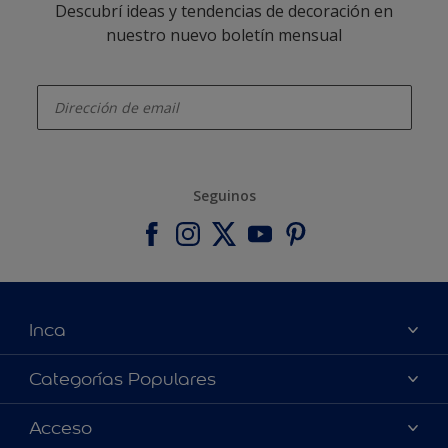
Descubrí ideas y tendencias de decoración en
nuestro nuevo boletín mensual
enter-your-email
Seguinos
Inca
Acerca de Inca
Categorías Populares
Contactanos
Colores
Acceso
Encontrá un distribuidor Inca