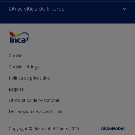
Productos
Mapa del sitio
Accesibilidad
Otros sitios de interés
Inspiración
Términos y Condiciones de Venta
Precisión del color
Asesoramiento
Línea Industrial
Color del año Inca
Cookies
Cookie settings
Política de privacidad
Legales
Otros sitios de Akzonobel
Declaración de accesibilidad
Copyright © AkzoNobel Paints 2026