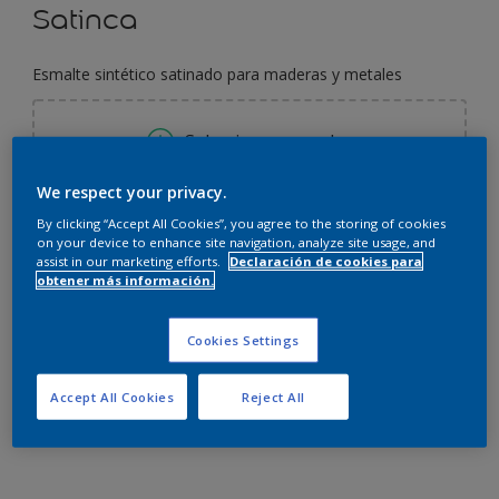
Satinca
Esmalte sintético satinado para maderas y metales
Seleccionar un color
We respect your privacy.
By clicking “Accept All Cookies”, you agree to the storing of cookies
250 ML
on your device to enhance site navigation, analyze site usage, and
assist in our marketing efforts.
Declaración de cookies para
250 ML
obtener más información.
Cantidad
Calculadora de pintura
900 ML
Calcular
Cookies Settings
1 L
Accept All Cookies
Reject All
3,6 L
Agregar a la lista de deseos
4 L
20 L