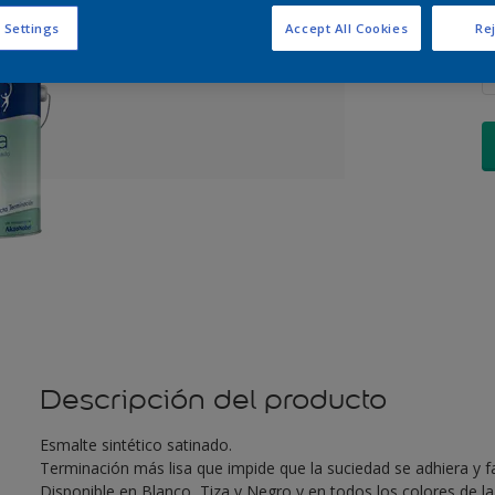
C
 Settings
Accept All Cookies
Rej
Descripción del producto
Esmalte sintético satinado.
Terminación más lisa que impide que la suciedad se adhiera y fa
Disponible en Blanco, Tiza y Negro y en todos los colores de l