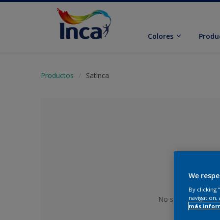
Colores
Produ
Productos
Satinca
We respe
By clicking
navigation, 
No se ha seleccion
más infor