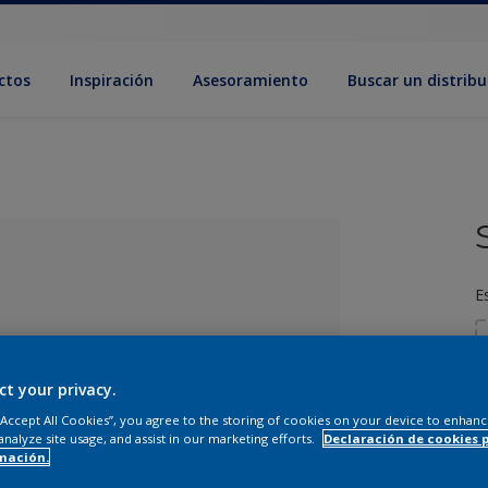
ctos
Inspiración
Asesoramiento
Buscar un distribu
E
ct your privacy.
 “Accept All Cookies”, you agree to the storing of cookies on your device to enhanc
analyze site usage, and assist in our marketing efforts.
Declaración de cookies 
ado el color
mación.