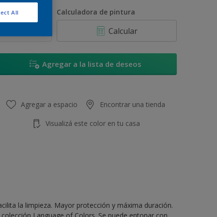
250 ML
antidad
Calculadora de pintura
ect All
900 ML
Calcular
1 L
3,6 L
Agregar a la lista de deseos
4 L
20 L
Agregar a espacio
Encontrar una tienda
Visualizá este color en tu casa
cilita la limpieza. Mayor protección y máxima duración.
a colección Language of Colors. Se puede entonar con