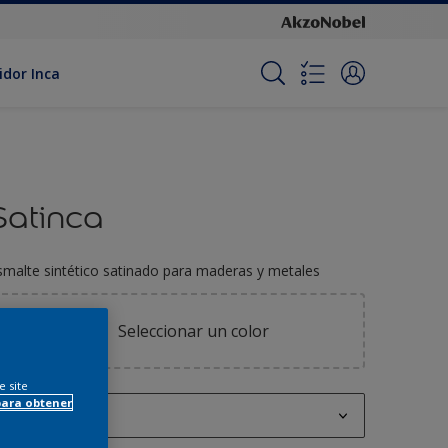
idor Inca
Satinca
smalte sintético satinado para maderas y metales
Seleccionar un color
e site
para obtener
250 ML