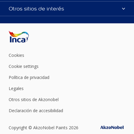
Productos
Mapa del sitio
Accesibilidad
Otros sitios de interés
Inspiración
Términos y Condiciones de Venta
Precisión del color
Asesoramiento
Línea Industrial
Color del año Inca
Cookies
Cookie settings
Política de privacidad
Legales
Otros sitios de Akzonobel
Declaración de accesibilidad
Copyright © AkzoNobel Paints 2026