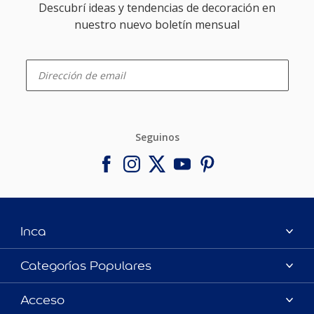
Descubrí ideas y tendencias de decoración en
nuestro nuevo boletín mensual
enter-your-email
Seguinos
Inca
Acerca de Inca
Categorías Populares
Contactanos
Colores
Acceso
Encontrá un distribuidor Inca