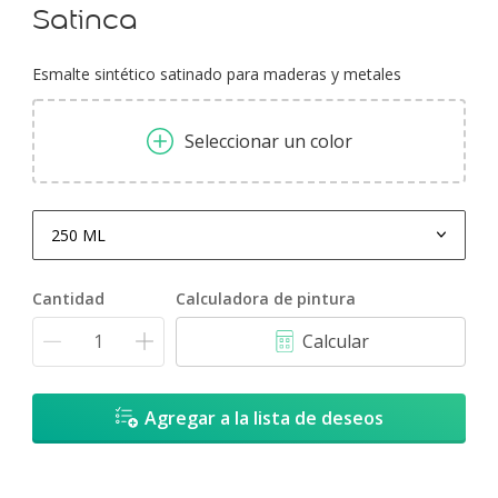
Satinca
Esmalte sintético satinado para maderas y metales
Seleccionar un color
250 ML
250 ML
Cantidad
Calculadora de pintura
900 ML
Calcular
1 L
3,6 L
Agregar a la lista de deseos
4 L
20 L