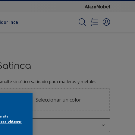
idor Inca
Satinca
smalte sintético satinado para maderas y metales
Seleccionar un color
e site
para obtener
250 ML