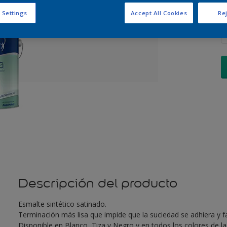
C
 Settings
Accept All Cookies
Rej
Descripción del producto
Esmalte sintético satinado.
Terminación más lisa que impide que la suciedad se adhiera y fa
Disponible en Blanco, Tiza y Negro y en todos los colores de l