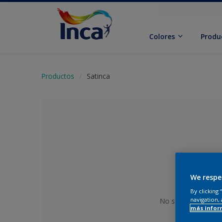
Colores
Produ
Productos
Satinca
We respe
By clicking
navigation, 
No se ha seleccion
más infor