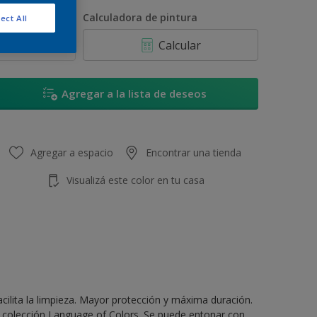
250 ML
antidad
Calculadora de pintura
ect All
900 ML
Calcular
1 L
3,6 L
Agregar a la lista de deseos
4 L
20 L
Agregar a espacio
Encontrar una tienda
Visualizá este color en tu casa
cilita la limpieza. Mayor protección y máxima duración.
a colección Language of Colors. Se puede entonar con