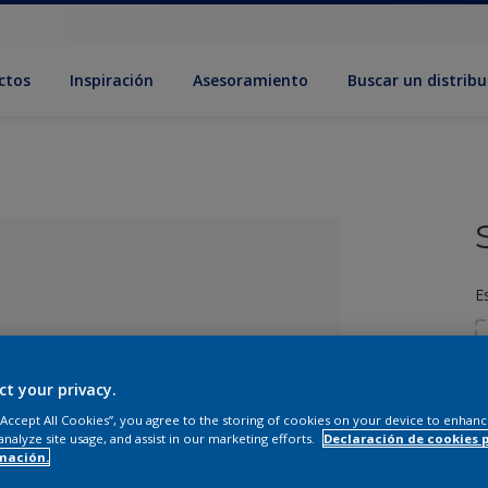
ctos
Inspiración
Asesoramiento
Buscar un distribu
E
ct your privacy.
 “Accept All Cookies”, you agree to the storing of cookies on your device to enhanc
analyze site usage, and assist in our marketing efforts.
Declaración de cookies 
ado el color
mación.