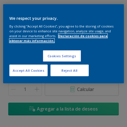
We respect your privacy.
By clicking “Accept All Cookies”, you agree to the storing of cookies
Floresta - 90YR 25/323
on your device to enhance site navigation, analyze site usage, and
assist in our marketing efforts.
Declaración de cookies para
Cambiar de color
obtener más información.
Tamaño
Cookies Settings
900 ML
3,6 L
Accept All Cookies
Reject All
Cantidad
Calculadora de pintura
Calcular
Agregar a la lista de deseos