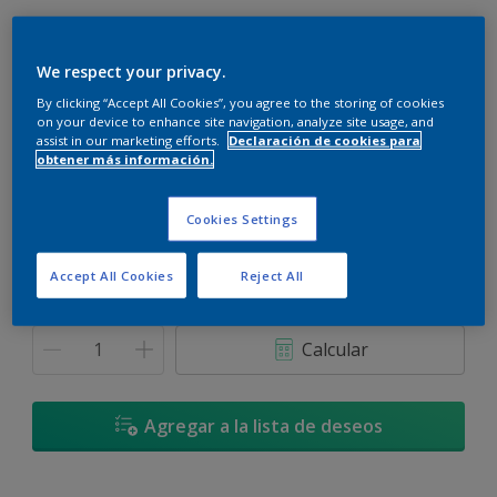
We respect your privacy.
By clicking “Accept All Cookies”, you agree to the storing of cookies
Té de la Tarde - 80YR 21/226
on your device to enhance site navigation, analyze site usage, and
assist in our marketing efforts.
Declaración de cookies para
Cambiar de color
obtener más información.
Tamaño
Cookies Settings
900 ML
3,6 L
Accept All Cookies
Reject All
Cantidad
Calculadora de pintura
Calcular
Agregar a la lista de deseos