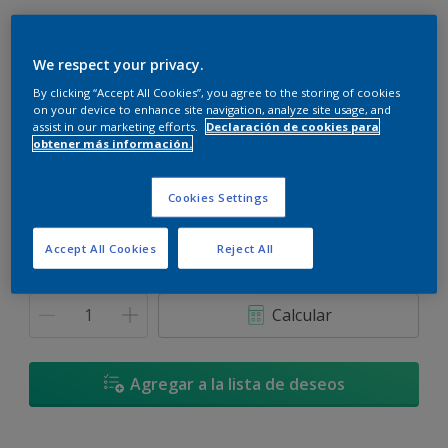
We respect your privacy.
By clicking “Accept All Cookies”, you agree to the storing of cookies
Poeta Invernal - 74BB 58/090
on your device to enhance site navigation, analyze site usage, and
assist in our marketing efforts.
Declaración de cookies para
Cambiar de color
obtener más información.
Tamaño
Cookies Settings
900 ML
3,6 L
Accept All Cookies
Reject All
Cantidad
Calculadora de pintura
Calcular
Agregar a la lista de deseos