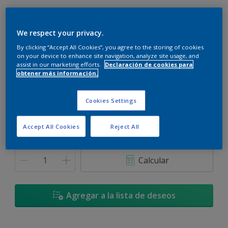
We respect your privacy.
By clicking “Accept All Cookies”, you agree to the storing of cookies
Himalaya - 72BG 75/023
on your device to enhance site navigation, analyze site usage, and
assist in our marketing efforts.
Declaración de cookies para
Cambiar de color
obtener más información.
Tamaño
Cookies Settings
900 ML
3,6 L
Accept All Cookies
Reject All
Cantidad
Calculadora de pintura
Calcular
Agregar a la lista de deseos