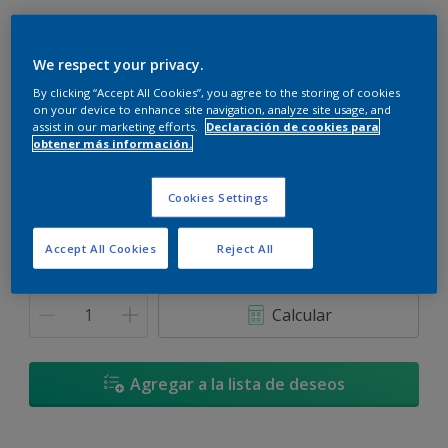
We respect your privacy.
By clicking “Accept All Cookies”, you agree to the storing of cookies
Azul Celestial - 70BG 68/056
on your device to enhance site navigation, analyze site usage, and
assist in our marketing efforts.
Declaración de cookies para
Cambiar de color
obtener más información.
Tamaño
Cookies Settings
900 ML
3,6 L
Accept All Cookies
Reject All
Cantidad
Calculadora de pintura
Calcular
Agregar a la lista de deseos