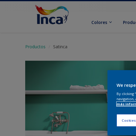
Colores
Produ
Productos
Satinca
We respe
By clicking
navigation, 
más infor
Cookies