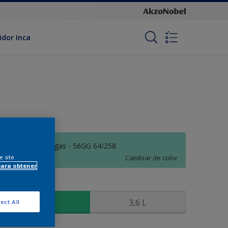
idor Inca
Maravillas Griegas - 56GG 64/258
e site
Cambiar de color
para obtener
amaño
900 ML
3,6 L
ect All