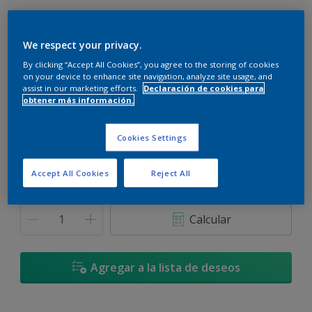
We respect your privacy.
By clicking “Accept All Cookies”, you agree to the storing of cookies
Onda Ambar - 10YY 57/377
on your device to enhance site navigation, analyze site usage, and
assist in our marketing efforts.
Declaración de cookies para
Cambiar de color
obtener más información.
Tamaño
Cookies Settings
900 ML
3,6 L
Accept All Cookies
Reject All
Cantidad
Calculadora de pintura
Calcular
Agregar a la lista de deseos