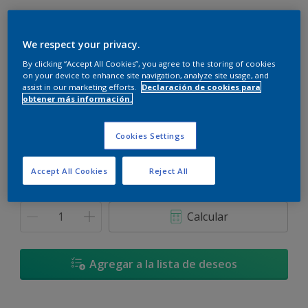
We respect your privacy.
By clicking “Accept All Cookies”, you agree to the storing of cookies
Polvo de Diamantes - 10RB 73/024
on your device to enhance site navigation, analyze site usage, and
assist in our marketing efforts.
Declaración de cookies para
Cambiar de color
obtener más información.
Tamaño
Cookies Settings
900 ML
3,6 L
Accept All Cookies
Reject All
Cantidad
Calculadora de pintura
Calcular
Agregar a la lista de deseos