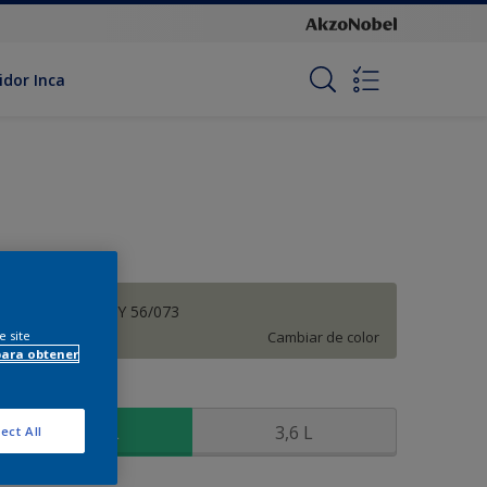
idor Inca
Orégano - 10GY 56/073
e site
Cambiar de color
para obtener
amaño
900 ML
3,6 L
ect All