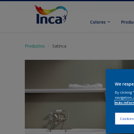
Colores
Produ
Productos
Satinca
We respe
By clicking
navigation, 
más infor
Cookies