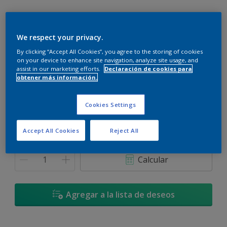
We respect your privacy.
By clicking “Accept All Cookies”, you agree to the storing of cookies
Oro Minero
on your device to enhance site navigation, analyze site usage, and
Cambiar de color
assist in our marketing efforts.
Declaración de cookies para
obtener más información.
Tamaño
Cookies Settings
900 ML
3,6 L
Accept All Cookies
Reject All
Cantidad
Calculadora de pintura
Calcular
Agregar a la lista de deseos