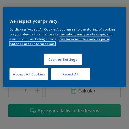
We respect your privacy.
By clicking “Accept All Cookies”, you agree to the storing of cookies
Azul Balneario - 70BG 40/050
on your device to enhance site navigation, analyze site usage, and
Cambiar de color
assist in our marketing efforts.
Declaración de cookies para
obtener más información.
Tamaño
Cookies Settings
900 L
3,6 L
Accept All Cookies
Reject All
Cantidad
Calculadora de pintura
Calcular
Agregar a la lista de deseos