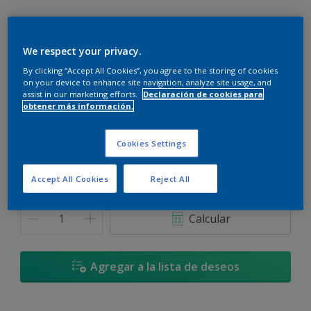
We respect your privacy.
By clicking “Accept All Cookies”, you agree to the storing of cookies
Araucaria - 10GY 21/119
on your device to enhance site navigation, analyze site usage, and
Cambiar de color
assist in our marketing efforts.
Declaración de cookies para
obtener más información.
Tamaño
Cookies Settings
900 L
3,6 L
Accept All Cookies
Reject All
Cantidad
Calculadora de pintura
Calcular
Agregar a la lista de deseos