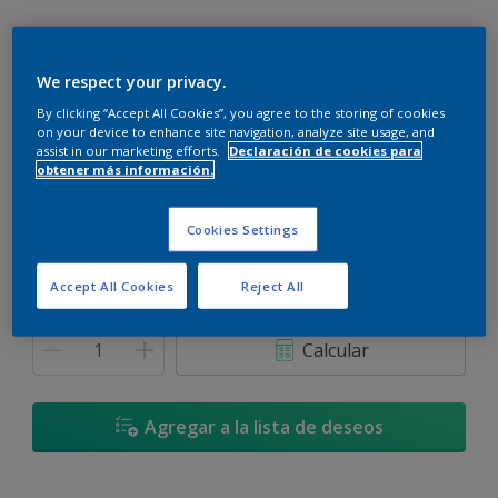
We respect your privacy.
By clicking “Accept All Cookies”, you agree to the storing of cookies
Rialto - 10BG 22/275
on your device to enhance site navigation, analyze site usage, and
Cambiar de color
assist in our marketing efforts.
Declaración de cookies para
obtener más información.
Tamaño
Cookies Settings
900 L
3,6 L
Accept All Cookies
Reject All
Cantidad
Calculadora de pintura
Calcular
Agregar a la lista de deseos