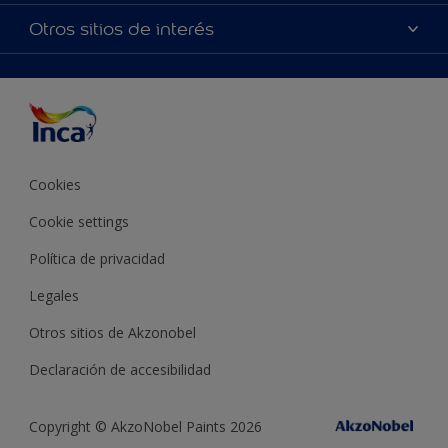
Productos
Mapa del sitio
Accesibilidad
Otros sitios de interés
Inspiración
Términos y Condiciones de Venta
Precisión del color
Asesoramiento
Línea Industrial
Color del año Inca
Cookies
Cookie settings
Política de privacidad
Legales
Otros sitios de Akzonobel
Declaración de accesibilidad
Copyright © AkzoNobel Paints 2026