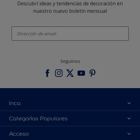
Descubrí ideas y tendencias de decoración en
nuestro nuevo boletín mensual
enter-your-email
Seguinos
Inca
Acerca de Inca
Categorías Populares
Contactanos
Colores
Acceso
Encontrá un distribuidor Inca