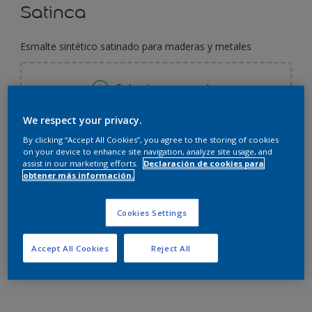
Satinca
Esmalte sintético satinado para maderas y metales
Seleccionar un color
We respect your privacy.
By clicking “Accept All Cookies”, you agree to the storing of cookies
250 ML
on your device to enhance site navigation, analyze site usage, and
assist in our marketing efforts.
Declaración de cookies para
250 ML
obtener más información.
Cantidad
Calculadora de pintura
900 ML
Calcular
Cookies Settings
1 L
Accept All Cookies
Reject All
3,6 L
Agregar a la lista de deseos
4 L
20 L