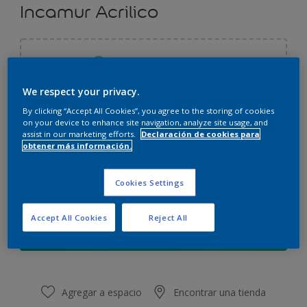
Incamur Acrilico
Seleccionar un color
We respect your privacy.
By clicking “Accept All Cookies”, you agree to the storing of cookies
3,6L
on your device to enhance site navigation, analyze site usage, and
assist in our marketing efforts.
Declaración de cookies para
obtener más información.
3,6L
Cantidad
Calculadora de pintura
4L
Cookies Settings
Calcular
17,4L
Accept All Cookies
Reject All
20L
Agregar a la lista de deseos
Agregar a espacio
Encontrar una tienda